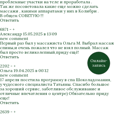
проблемные участки на теле и проработала .
Так же посоветовала какие еще можно сделать
массажи , какими аппаратами у них в Колибри .
В общем СОВЕТУЮ !!!
Ответить
6871
-
+
Александр
15.05.2025 в 13:09
new comment
Первый раз был у массажиста Ольга М. Выбрал массаж
спины,и очень пожалел что не взял полный. Массаж
был просто великолепный,приду ещё!
Ответить
Онлайн-
запись
2202
-
+
Ольга
19.04.2025 в 00:12
new comment
17 апреля посетила программу в спа Шоколадомания,
у чудесного специалиста Татьяны. Спасибо большое
за хороший сервис, заботливое обслуживание и
отличные впечатления о центре) Обязательно приду
еще!
Ответить
2639
-
+