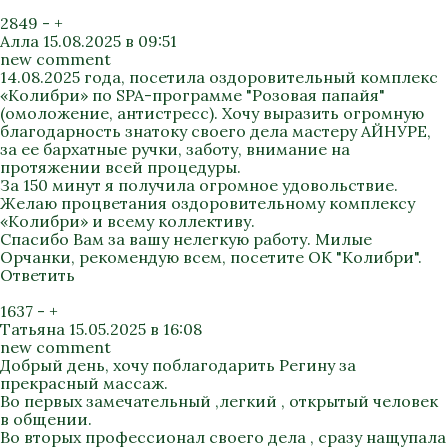
2849
-
+
Алла
15.08.2025 в 09:51
new comment
14.08.2025 года, посетила оздоровительный комплекс
«Колибри» по SPA-программе "Розовая папайя"
(омоложение, антистресс). Хочу выразить огромную
благодарность знатоку своего дела мастеру АЙНУРЕ,
за ее бархатные ручки, заботу, внимание на
протяжении всей процедуры.
За 150 минут я получила огромное удовольствие.
Желаю процветания оздоровительному комплексу
«Колибри» и всему коллективу.
Спасибо Вам за вашу нелегкую работу. Милые
Орчанки, рекомендую всем, посетите ОК "Колибри".
Ответить
1637
-
+
Татьяна
15.05.2025 в 16:08
new comment
Добрый день, хочу поблагодарить Регину за
прекрасный массаж.
Во первых замечательный ,легкий , открытый человек
в общении.
Во вторых профессионал своего дела , сразу нащупала