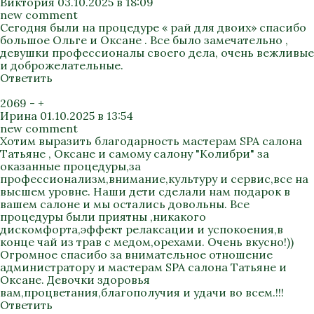
Виктория
03.10.2025 в 18:09
new comment
Сегодня были на процедуре « рай для двоих» спасибо
большое Ольге и Оксане . Все было замечательно ,
девушки профессионалы своего дела, очень вежливые
и доброжелательные.
Ответить
2069
-
+
Ирина
01.10.2025 в 13:54
new comment
Хотим выразить благодарность мастерам SPA салона
Татьяне , Оксане и самому салону "Колибри" за
оказанные процедуры,за
профессионализм,внимание,культуру и сервис,все на
высшем уровне. Наши дети сделали нам подарок в
вашем салоне и мы остались довольны. Все
процедуры были приятны ,никакого
дискомфорта,эффект релаксации и успокоения,в
конце чай из трав с медом,орехами. Очень вкусно!))
Огромное спасибо за внимательное отношение
администратору и мастерам SPA салона Татьяне и
Оксане. Девочки здоровья
вам,процветания,благополучия и удачи во всем.!!!
Ответить