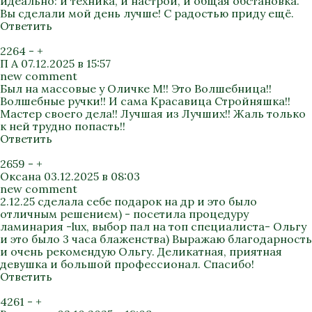
идеально: и техника, и настрой, и общая обстановка.
Вы сделали мой день лучше! С радостью приду ещё.
Ответить
2264
-
+
П А
07.12.2025 в 15:57
new comment
Был на массовые у Оличке М!! Это Волшебница!!
Волшебные ручки!! И сама Красавица Стройняшка!!
Мастер своего дела!! Лучшая из Лучших!! Жаль только
к ней трудно попасть!!
Ответить
2659
-
+
Оксана
03.12.2025 в 08:03
new comment
2.12.25 сделала себе подарок на др и это было
отличным решением) - посетила процедуру
ламинария -lux, выбор пал на топ специалиста- Ольгу
и это было 3 часа блаженства) Выражаю благодарность
и очень рекомендую Ольгу. Деликатная, приятная
девушка и большой профессионал. Спасибо!
Ответить
4261
-
+