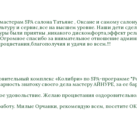
мастерам SPA салона Татьяне , Оксане и самому салону
туру и сервис,все на высшем уровне. Наши дети сдел
уры были приятны ,никакого дискомфорта,эффект релак
) Огромное спасибо за внимательное отношение админи
роцветания,благополучия и удачи во всем.!!!
оровительный комплекс «Колибри» по SPA-программе "Ро
рность знатоку своего дела мастеру АЙНУРЕ, за ее бар
ное удовольствие. Желаю процветания оздоровительно
работу. Милые Орчанки, рекомендую всем, посетите ОК