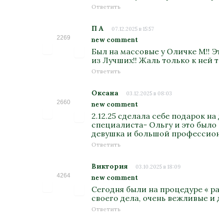
Ответить
П А
07.12.2025 в 15:57
2269
new comment
Был на массовые у Оличке М!! Э
из Лучших!! Жаль только к ней т
Ответить
Оксана
03.12.2025 в 08:03
2660
new comment
2.12.25 сделала себе подарок н
специалиста- Ольгу и это было
девушка и большой профессион
Ответить
Виктория
03.10.2025 в 18:09
4264
new comment
Сегодня были на процедуре « р
своего дела, очень вежливые и
Ответить