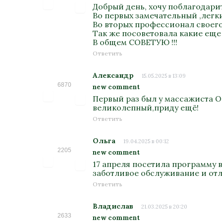
Добрый день, хочу поблагодари
Во первых замечательный ,легк
Во вторых профессионал своего 
Так же посоветовала какие еще
В общем СОВЕТУЮ !!!
Ответить
Александр
15.05.2025 в 13:09
6870
new comment
Первый раз был у массажиста О
великолепный,приду ещё!
Ответить
Ольга
19.04.2025 в 00:12
2205
new comment
17 апреля посетила программу 
заботливое обслуживание и отл
Ответить
Владислав
21.03.2025 в 20:20
2633
new comment