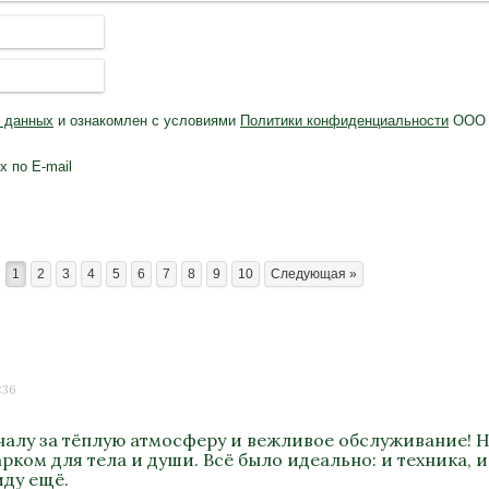
х данных
и ознакомлен с условиями
Политики конфиденциальности
ООО 
 по E-mail
1
2
3
4
5
6
7
8
9
10
Следующая »
:36
алу за тёплую атмосферу и вежливое обслуживание! Н
ком для тела и души. Всё было идеально: и техника, и
иду ещё.