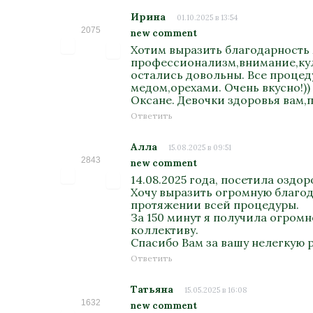
Ирина
01.10.2025 в 13:54
2075
new comment
Хотим выразить благодарность 
профессионализм,внимание,куль
остались довольны. Все процед
медом,орехами. Очень вкусно!)
Оксане. Девочки здоровья вам,п
Ответить
Алла
15.08.2025 в 09:51
2843
new comment
14.08.2025 года, посетила озд
Хочу выразить огромную благода
протяжении всей процедуры.
За 150 минут я получила огром
коллективу.
Спасибо Вам за вашу нелегкую 
Ответить
Татьяна
15.05.2025 в 16:08
1632
new comment